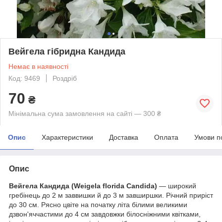
Вейгела гібридна Кандида
Немає в наявності
Код: 9469
Роздріб
70
₴
Мінімальна сума замовлення на сайті — 300 ₴
Опис
Характеристики
Доставка
Оплата
Умови п
Опис
Вейгела Кандида (Weigela florida Candida)
— широкий
гребінець до 2 м заввишки й до 3 м завширшки. Річний приріст
до 30 см. Рясно цвіте на початку літа білими великими
дзвон'яччастими до 4 см завдовжки білосніжними квітками,