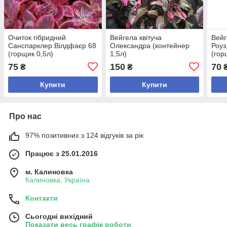
Очиток гібридний
Вейгела квітуча
Вейг
Санспарклер Вілдфаєр 68
Олександра (контейнер
Роуз
(горщик 0,5л)
1,5л)
(гор
75
150
70
₴
₴
Купити
Купити
Про нас
97% позитивних з 124 відгуків за рік
Працює з 25.01.2016
м. Калиновка
Калиновка, Україна
Контакти
Сьогодні вихідний
Показати весь графік роботи