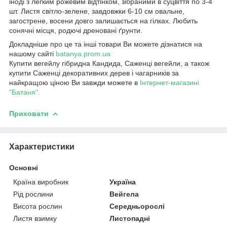
іноді з легким рожевим відтінком, зібраними в суцвіття по 3-4
шт. Листя світло-зелене, завдовжки 6-10 см овальне,
загострене, восени довго залишається на гілках. Любить
сонячні місця, родючі дреновані ґрунти.
Докладніше про це та інші товари Ви можете дізнатися на
нашому сайті
batanya.prom.ua
Купити вегейлу гібридна Кандида, Саженці вегейли, а також
купити Саженці декоративних дерев і чагарників за
найкращою ціною Ви завжди можете в
Інтернет-магазині
"Батаня".
Приховати
Характеристики
Основні
Країна виробник
Україна
Рід рослини
Вейгела
Висота рослин
Середньорослі
Листя взимку
Листопадні