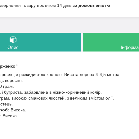
овернення товару протягом 14 днів
за домовленістю
Опис
Інформа
ерженко"
росле, з розкидистою кроною. Висота дерева 4-4,5 метра.
ць вересня.
0 грам.
 і бугриста, забарвлена в ніжно-коричневий колір.
рам, високих смакових якостей, з великим вмістом олії.
стець.
ороб:
Висока.
:
Висока.