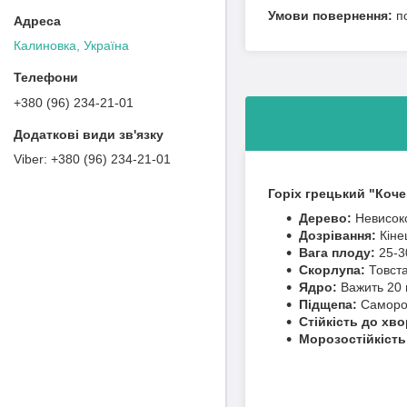
п
Калиновка, Україна
+380 (96) 234-21-01
+380 (96) 234-21-01
Горіх грецький "Коч
Дерево:
Невисоко
Дозрівання:
Кіне
Вага плоду:
25-3
Скорлупа:
Товста
Ядро:
Важить 20 г
Підщепа:
Саморо
Стійкість до хв
Морозостійкість