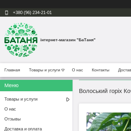
+380 (96) 234-21-01
інтернет-магазин "БаТаня"
Главная
Товары и услуги
О нас
Контакты
Достав
Волоський горіх Ко
Товары и услуги
О нас
Отзывы
Доставка и оплата