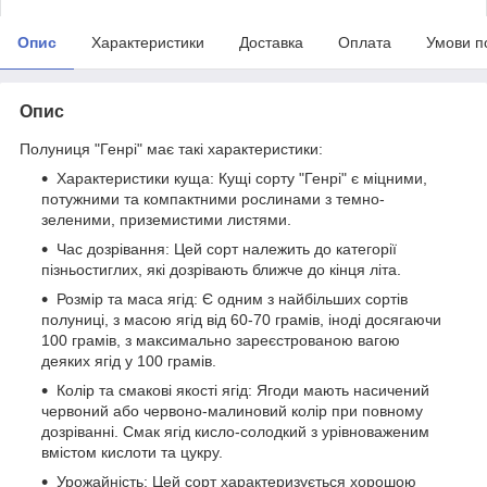
Опис
Характеристики
Доставка
Оплата
Умови п
Опис
Полуниця "Генрі" має такі характеристики:
Характеристики куща: Кущі сорту "Генрі" є міцними,
потужними та компактними рослинами з темно-
зеленими, приземистими листями.
Час дозрівання: Цей сорт належить до категорії
пізньостиглих, які дозрівають ближче до кінця літа.
Розмір та маса ягід: Є одним з найбільших сортів
полуниці, з масою ягід від 60-70 грамів, іноді досягаючи
100 грамів, з максимально зареєстрованою вагою
деяких ягід у 100 грамів.
Колір та смакові якості ягід: Ягоди мають насичений
червоний або червоно-малиновий колір при повному
дозріванні. Смак ягід кисло-солодкий з урівноваженим
вмістом кислоти та цукру.
Урожайність: Цей сорт характеризується хорошою