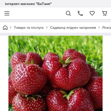
інтернет-магазин "БаТаня"
Товари та послуги
Саджанці ягідних чагарників
Розс