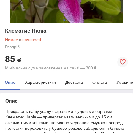
Клематис Hania
Немає в наявності
Роздріб
85
₴
Мінімальна сума замовлення на сайті — 300 ₴
Опис
Характеристики
Доставка
Оплата
Умови п
Опис
Прикрасить вашу усаду яскравими, чудовими барвами.
Клематис Hania — привертає увагу великими до 15 см
оксамитними квітками, насичено червоною смугою посеред
пелюстки переходить у бузково-рожеве забарвлення ближче