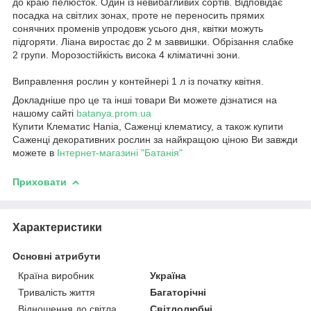
до краю пелюсток. Один із невибагливих сортів. Відповідає
посадка на світлих зонах, проте не переносить прямих
сонячних променів упродовж усього дня, квітки можуть
підгоряти. Ліана виростає до 2 м заввишки. Обрізання слабке
2 групи. Морозостійкість висока 4 кліматичні зони.
Виправлення рослин у контейнері 1 л із початку квітня.
Докладніше про це та інші товари Ви можете дізнатися на
нашому сайті
batanya.prom.ua
Купити Клематис Hania, Саженці клематису, а також купити
Саженці декоративних рослин за найкращою ціною Ви завжди
можете в
Інтернет-магазині "Батанія"
Приховати
Характеристики
Основні атрибути
Країна виробник
Україна
Тривалість життя
Багаторічні
Відношення до світла
Світлолюбні