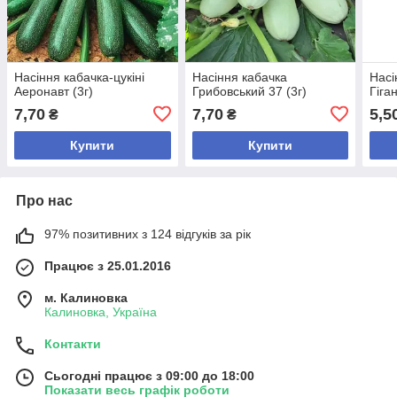
Насіння кабачка-цукіні
Насіння кабачка
Насі
Аеронавт (3г)
Грибовський 37 (3г)
Гіга
7,70
7,70
5,5
₴
₴
Купити
Купити
Про нас
97% позитивних з 124 відгуків за рік
Працює з 25.01.2016
м. Калиновка
Калиновка, Україна
Контакти
Сьогодні працює з 09:00 до 18:00
Показати весь графік роботи