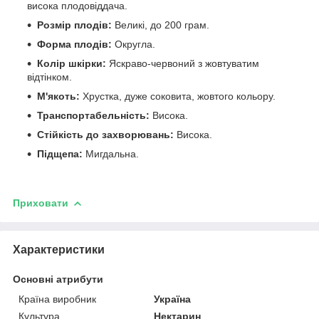
висока плодовіддача.
Розмір плодів:
Великі, до 200 грам.
Форма плодів:
Округла.
Колір шкірки:
Яскраво-червоний з жовтуватим
відтінком.
М'якоть:
Хрустка, дуже соковита, жовтого кольору.
Транспортабельність:
Висока.
Стійкість до захворювань:
Висока.
Підщепа:
Мигдальна.
Приховати
Характеристики
Основні атрибути
Країна виробник
Україна
Культура
Нектарин