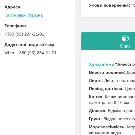
п
Калиновка, Україна
+380 (96) 234-21-01
Опис
+380 (96) 234-21-01
Хризантема
"Анессі 
Висота рослини:
Доро
Листя:
Листя лопатево
Період цвітіння:
Цвіте
Квітка:
Квітки рожевог
діаметра до 8-10 см.
Ділянка:
Відмінно рост
Грунт:
Віддає перевагу
Морозостійкість:
Моро
сильних холодів.