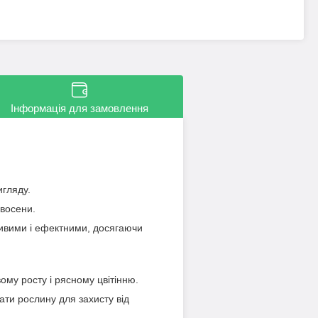
Інформація для замовлення
гляду.
 восени.
ливими і ефектними, досягаючи
му росту і рясному цвітінню.
ти рослину для захисту від