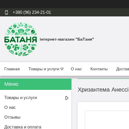
+380 (96) 234-21-01
інтернет-магазин "БаТаня"
Главная
Товары и услуги
О нас
Контакты
Достав
Хризантема Анессі
Товары и услуги
О нас
Отзывы
Доставка и оплата