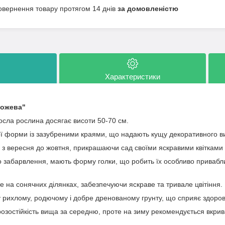
овернення товару протягом 14 днів
за домовленістю
Характеристики
рожева"
сла рослина досягає висоти 50-70 см.
ї форми із зазубреними краями, що надають кущу декоративного ви
 з вересня до жовтня, прикрашаючи сад своїми яскравими квітками
о забарвлення, мають форму голки, що робить їх особливо приваб
е на сонячних ділянках, забезпечуючи яскраве та тривале цвітіння.
 рихлому, родючому і добре дренованому грунту, що сприяє здорово
зостійкість вища за середню, проте на зиму рекомендується вкрива