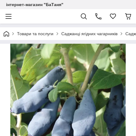
інтернет-магазин "БаТаня"
Товари та послуги
Саджанці ягідних чагарників
Саджа