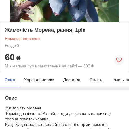
Жимолість Морена, рання, 1рік
Немає в наявності
Роздріб
60
₴
Мінімальна сума замовлення на сайті — 300 ₴
Опис
Характеристики
Доставка
Оплата
Умови п
Опис
Жимолість Морена
Термін дозрівання: Ранній, ягоди дозрівають наприкінці
травня-початок червня.
Кущ: Кущ середньо-рослий, овальної форми, висотою