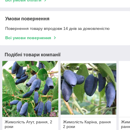
Всі умови оплати
Умови повернення
Повернення товару впродовж 14 днів за домовленістю
Всі умови повернення
Подібні товари компанії
Жимолість Атут, рання, 2
Жимолість Каріна, рання
Жим
роки
2 роки
ранн