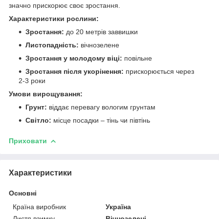
значно прискорює своє зростання.
Характеристики рослини:
Зростання:
до 20 метрів заввишки
Листопадність:
вічнозелене
Зростання у молодому віці:
повільне
Зростання після укорінення:
прискорюється через
2-3 роки
Умови вирощування:
Грунт:
віддає перевагу вологим грунтам
Світло:
місце посадки – тінь чи півтінь
Приховати
Характеристики
Основні
Країна виробник
Україна
Листя взимку
Вічнозелені