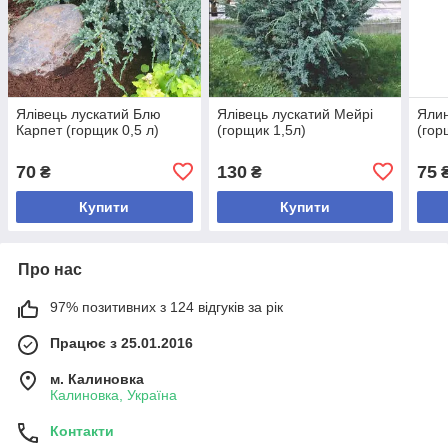
Ялівець лускатий Блю
Ялівець лускатий Мейрі
Ялин
Карпет (горщик 0,5 л)
(горщик 1,5л)
(гор
70
130
75
₴
₴
Купити
Купити
Про нас
97% позитивних з 124 відгуків за рік
Працює з 25.01.2016
м. Калиновка
Калиновка, Україна
Контакти