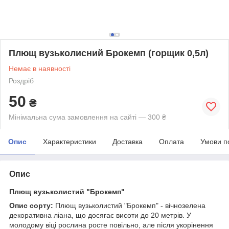
Плющ вузьколисний Брокемп (горщик 0,5л)
Немає в наявності
Роздріб
50
₴
Мінімальна сума замовлення на сайті — 300 ₴
Опис
Характеристики
Доставка
Оплата
Умови п
Опис
Плющ вузьколистий "Брокемп"
Опис сорту:
Плющ вузьколистий "Брокемп" - вічнозелена
декоративна ліана, що досягає висоти до 20 метрів. У
молодому віці рослина росте повільно, але після укорінення