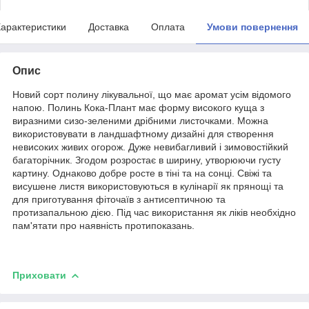
арактеристики
Доставка
Оплата
Умови повернення
Опис
Новий сорт полину лікувальної, що має аромат усім відомого
напою. Полинь Кока-Плант має форму високого куща з
виразними сизо-зеленими дрібними листочками. Можна
використовувати в ландшафтному дизайні для створення
невисоких живих огорож. Дуже невибагливий і зимовостійкий
багаторічник. Згодом розростає в ширину, утворюючи густу
картину. Однаково добре росте в тіні та на сонці. Свіжі та
висушене листя використовуються в кулінарії як прянощі та
для приготування фіточаїв з антисептичною та
протизапальною дією. Під час використання як ліків необхідно
пам'ятати про наявність протипоказань.
Приховати